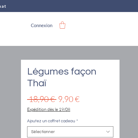
hat
Connexion
Légumes façon
Thaï
Prix
Prix
 18,90 € 
9,90 €
original
promotionnel
Expédition dès le 19/08
Ajoutez un coffret cadeau
*
Sélectionner