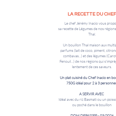
LA RECETTE DU CHE
Le chef Jérémy Inacio vous prop
sa recette de Légumes de nos région
Thaï.
Un bouillon Thaï maison aux multi
parfums (lait de coco, piment, citron
combavas...) et des légumes (Carot
Fenouil...) de nos régions qui s'impr
lentement de ces saveurs.
Un plat cuisiné du Chef Inacio en bo
750G idéal pour 2 à 3 personnes
A SERVIR AVEC
Idéal avec du riz Basmati ou un poiss
ou poché dans le bouillon
DDM DEPASSEE
=
03/2026