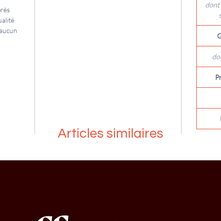
dont 
près
alité
 aucun
G
do
P
Articles similaires