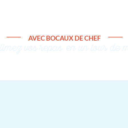
AVEC BOCAUX DE CH
EF
limez vos repas, en un tour de 