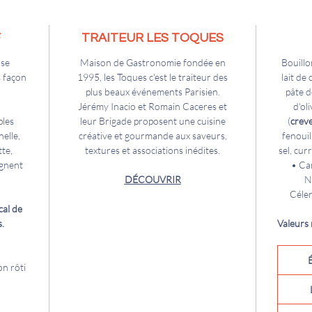
F
TRAITEUR LES TOQUES
ose
Maison de Gastronomie fondée en
Bouillo
s façon
1995, les Toques c'est le traiteur des
lait de
plus beaux événements Parisien.
pâte d
Jérémy Inacio et Romain Caceres et
d'oli
ples
leur Brigade proposent une cuisine
(
creve
nelle,
créative et gourmande aux saveurs,
fenouil
te,
textures et associations inédites.
sel, cur
ègnent
• Ca
DÉCOUVRIR
N
Céle
cal de
.
Valeurs
on rôti