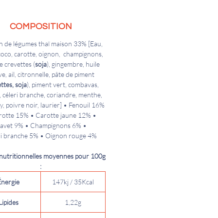
COMPOSITION
n de légumes thaï maison 33% [Eau,
 coco, carotte, oignon, champignons,
e crevettes (
soja
), gingembre, huile
ve, ail, citronnelle, pâte de piment
ttes, soja
), piment vert, combavas,
, céleri branche, coriandre, menthe,
ry, poivre noir, laurier] • Fenouil 16%
rotte 15% • Carotte jaune 12% •
avet 9% • Champignons 6% •
ri branche 5% • Oignon rouge 4%
 nutritionnelles moyennes pour 100g
:
Énergie
147kj / 35Kcal
Lipides
1,22g