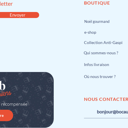
etter
BOUTIQUE
Envoyer
Noël gourmand
e-shop
Collection Anti-Gaspi
Qui sommes-nous ?
Infos livraison
Où nous trouver ?
NOUS CONTACTE
n récompensée
bonjour@bocaux
re