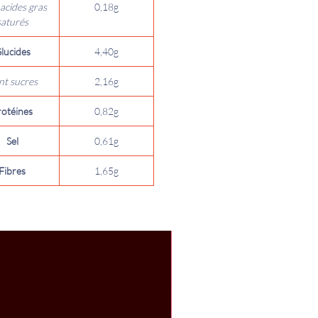
acides gras
0,18g
saturés
lucides
4,40g
nt sucres
2,16g
rotéines
0,82g
Sel
0,61g
Fibres
1,65g