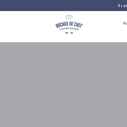
Fra
No