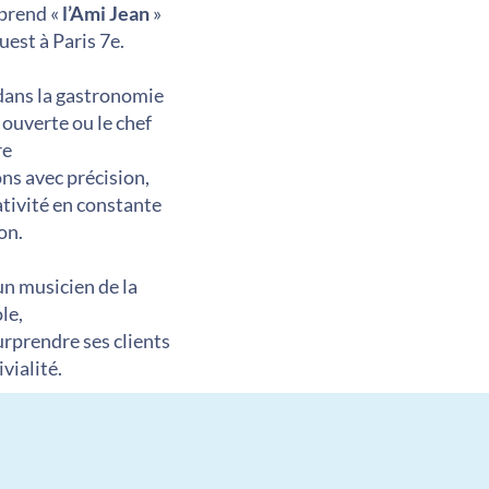
prend «
l’Ami Jean
»
uest à Paris 7e.
 dans la gastronomie
 ouverte ou le chef
re
ns avec précision,
tivité en constante
on.
un musicien de la
le,
rprendre ses clients
vialité.