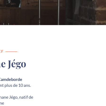
EF
e Jégo
Camdeborde
t plus de 10 ans.
ane Jégo, natif de
ne