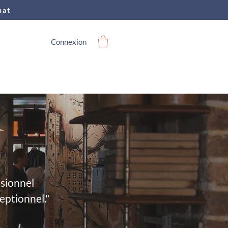
hat
Connexion
ssionnel
eptionnel."