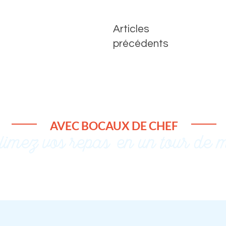
Articles
précédents
AVEC BOCAUX DE CH
EF
limez vos repas, en un tour de 