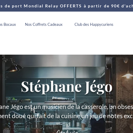
is de port Mondial Relay OFFERTS à partir de 90€ d'ac
s Bocaux
Nos Coffrets Cadeaux
Club des Happycuriens
Stéphane Jégo
ne Jégo est un musicien de la casserole, un obse
ent doué qui fait de la cuisine un jeu de notes exc