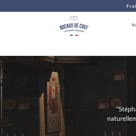
Fra
No
"Stépha
naturellem