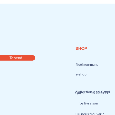
SHOP
To send
Noël gourmand
e-shop
Collection Anti-Gaspi
Qui sommes-nous ?
Infos livraison
Où nous trouver ?